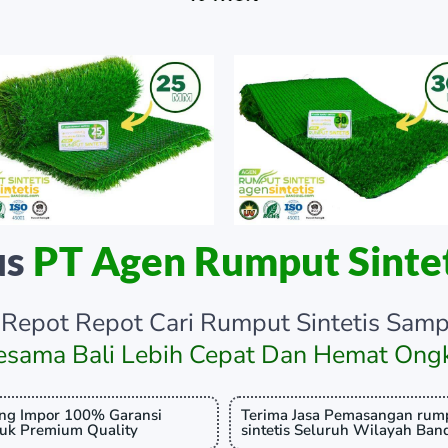
us
PT Agen Rumput Sintet
Repot Repot Cari Rumput Sintetis Samp
esama Bali Lebih Cepat Dan Hemat Ongk
ng Impor 100% Garansi
Terima Jasa Pemasangan rum
uk Premium Quality
sintetis Seluruh Wilayah Ba