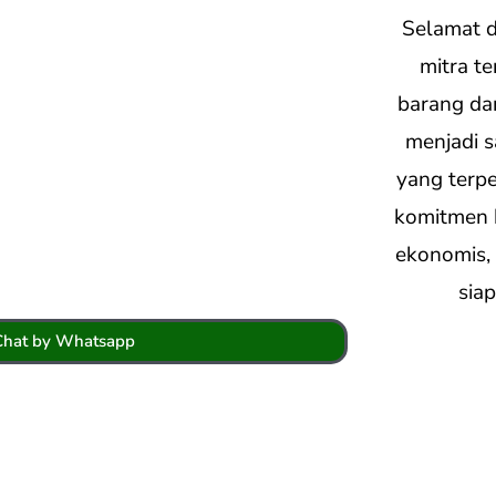
Selamat d
mitra t
barang dan
menjadi s
yang terpe
komitmen 
ekonomis, 
sia
Chat by Whatsapp