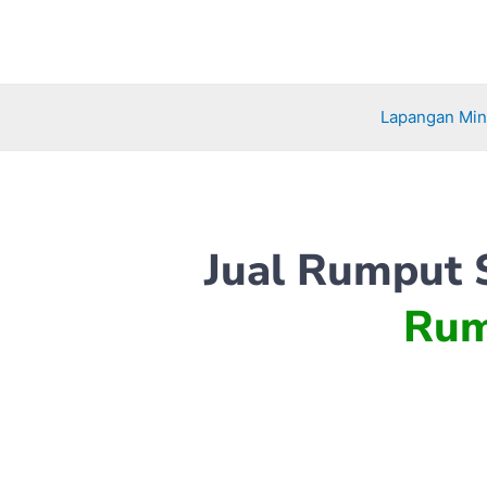
Lewati
ke
konten
Lapangan Mini
Jual Rumput S
Rum