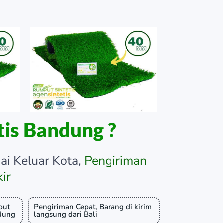
is Bandung ?
ai Keluar Kota,
Pengiriman
ir
put
Pengiriman Cepat, Barang di kirim
ndung
langsung dari Bali