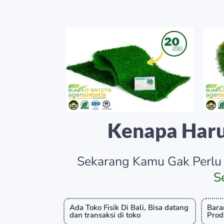
Kenapa Har
Sekarang Kamu Gak Perlu 
S
Ada Toko Fisik Di Bali, Bisa datang
Bara
dan transaksi di toko
Prod