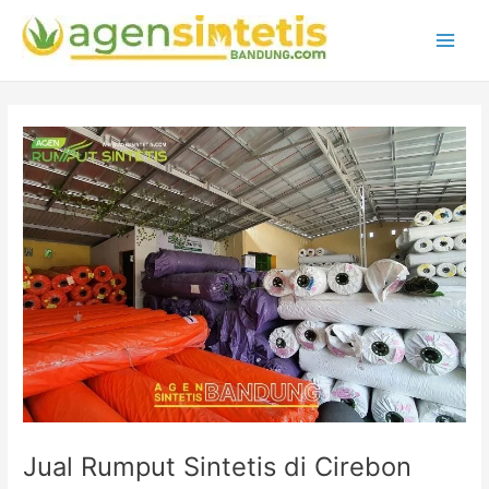
Lewati
Main
ke
Men
konten
Post
navigation
Jual Rumput Sintetis di Cirebon