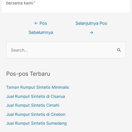
bersama kami.”
←
Pos
Selanjutnya Pos
Sebelumnya
→
C
a
r
Pos-pos Terbaru
i
u
Taman Rumput Sintetis Minimalis
n
Jual Rumput Sintetis di Cisarua
t
Jual Rumput Sintetis Cimahi
u
Jual Rumput Sintetis di Cirebon
k
:
Jual Rumput Sintetis Sumedang